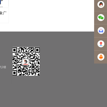
3835229
1354301
象广
5068046
5068046
地图导
代2楼
航